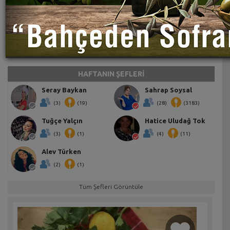
HAFTANIN ŞEFLERİ
Seray Baykan
Sahrap Soysal
(3)
(19)
(28)
(3183)
Tuğçe Yalçın
Hatice Uludağ Tok
(3)
(1)
(4)
(11)
Alev Türken
(2)
(1)
Tüm Şefleri Görüntüle