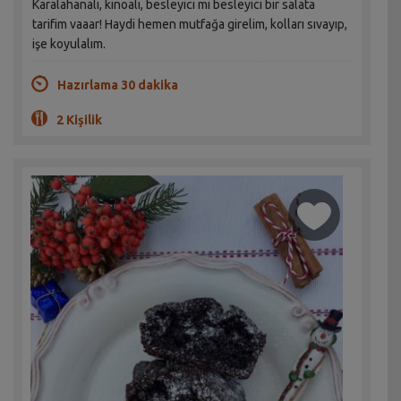
Karalahanalı, kinoalı, besleyici mi besleyici bir salata
tarifim vaaar! Haydi hemen mutfağa girelim, kolları sıvayıp,
işe koyulalım.
Hazırlama 30 dakika
2 Kişilik