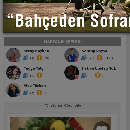
HAFTANIN ŞEFLERİ
Seray Baykan
Sahrap Soysal
(3)
(19)
(28)
(3183)
Tuğçe Yalçın
Hatice Uludağ Tok
(3)
(1)
(4)
(11)
Alev Türken
(2)
(1)
Tüm Şefleri Görüntüle