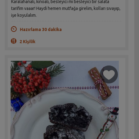
Karalahanalı, kinoalı, besleyici mi besleyici bir salata
tarifim vaaar! Haydi hemen mutfağa girelim, kolları sıvayıp,
işe koyulalım.
Hazırlama 30 dakika
2 Kişilik