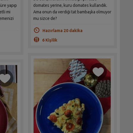
püre yapıp
domates yerine, kuru domates kullandık.
etli mi
Ama onun da verdiği tat bambaşka olmuyor
nemenizi
mu sizce de?
Hazırlama 20 dakika
6 Kişilik