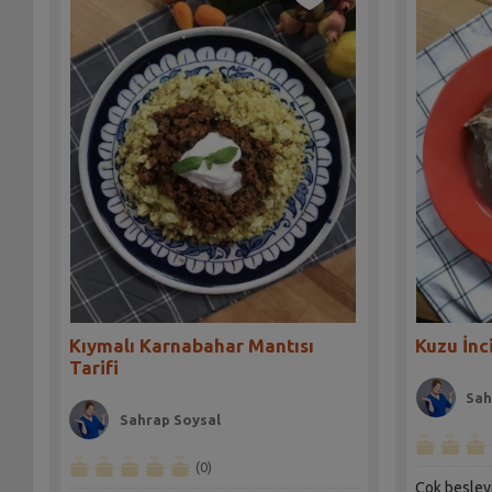
Kıymalı Karnabahar Mantısı
Kuzu İnc
Tarifi
Sah
Sahrap Soysal
(0)
Çok besleyi