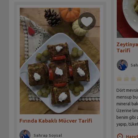
Zeytinya
Tarifi
Sah
Dört mevsim
mensup bu 
mineral bak
Üzerine limo
benim gibi 
Fırında Kabaklı Mücver Tarifi
yapıp, tüket
Sahrap Soysal
Hazır