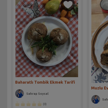
Baharatlı Tombik Ekmek Tarifi
Muzlu Ev
Sahrap Soysal
Sah
(0)