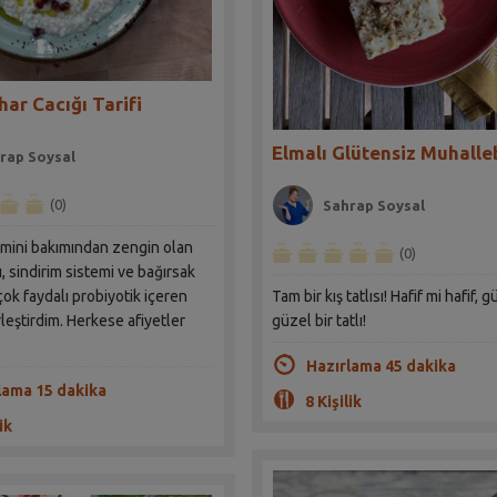
ar Cacığı Tarifi
Elmalı Glütensiz Muhalleb
rap Soysal
(0)
Sahrap Soysal
tamini bakımından zengin olan
(0)
, sindirim sistemi ve bağırsak
 çok faydalı probiyotik içeren
Tam bir kış tatlısı! Hafif mi hafif, 
rleştirdim. Herkese afiyetler
güzel bir tatlı!
Hazırlama 45 dakika
lama 15 dakika
8 Kişilik
ik