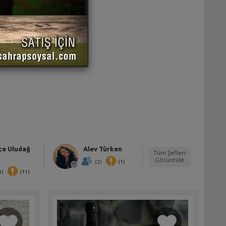
ce Uludağ
Alev Türken
Tüm Şefleri
Görüntüle
(2)
(1)
4)
(11)