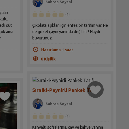
Sahrap Soysal
çalın
(1)
okulu,
tli süt
Çikolata aşıkları için enfes bir tarifim var. Ne
 çok ama
de güzel çayın yanında değil mi? Haydi
n
buyurunuz...
Hazırlama 1 saat
8 Kişilik
Sırniki-Peynirli Pankek Tarifi
Sahrap Soysal
(1)
Kahvaltı sofralarına, çay ve kahve yanına