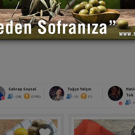
Sahrap Soysal
Tuğçe Yalçın
Hati
Tok
(28)
(3183)
(3)
(1)
(