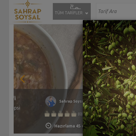
TÜM TARİFLER
avaş
Semizotlu 
Sahrap Soysal
Enfes bir ta
(0)
bir arada. A
dım, hem de
Hazırlama 2 saat