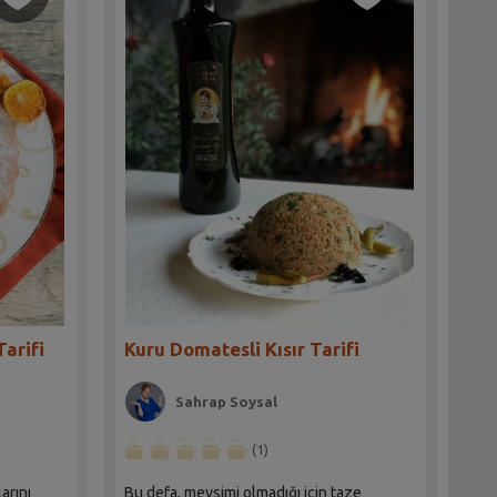
arifi
Kuru Domatesli Kısır Tarifi
Sahrap Soysal
(1)
arını
Bu defa, mevsimi olmadığı için taze