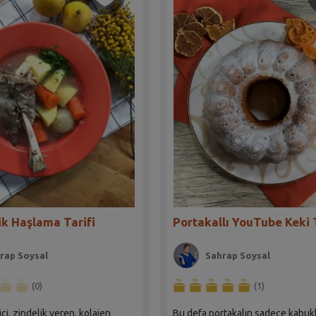
ik Haşlama Tarifi
Portakallı YouTube Keki T
rap Soysal
Sahrap Soysal
(0)
(1)
ci, zindelik veren, kolajen
Bu defa portakalın sadece kabukl