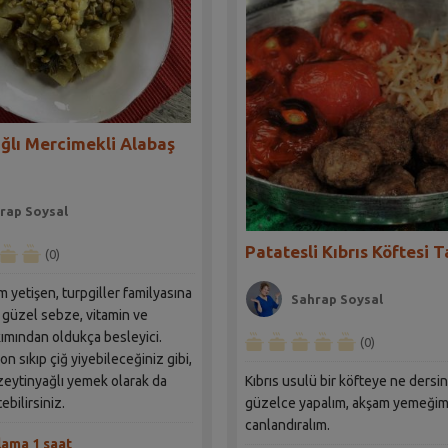
ğlı Mercimekli Alabaş
rap Soysal
Patatesli Kıbrıs Köftesi T
(0)
 yetişen, turpgiller familyasına
Sahrap Soysal
güzel sebze, vitamin ve
ımından oldukça besleyici.
(0)
n sıkıp çiğ yiyebileceğiniz gibi,
zeytinyağlı yemek olarak da
Kıbrıs usulü bir köfteye ne dersi
ebilirsiniz.
güzelce yapalım, akşam yemeğim
canlandıralım.
lama 1 saat