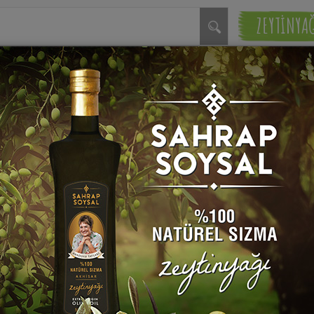
ZEYTİNYA
Ekşili Mercimek Çorbası Tarifi
Sahrap 
rif! Semizotu, mercimek, bulgur... hepsi
deta bir protein deposu.
Hazırlama