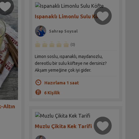
Ispanaklı Limonlu Sulu Köfte
Sahrap Soysal
(0)
Limon soslu, ıspanaklı, maydanozlu,
dereotlu bir sulu köfteye ne dersiniz?
Akşam yemeğine çok iyi gider.
Hazırlama 1 saat
6 Kişilik
-Altın
Muzlu Çikita Kek Tarifi