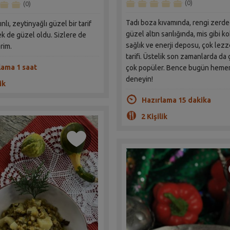
(0)
(0)
Tadı boza kıvamında, rengi zerde
nlı, zeytinyağlı güzel bir tarif
güzel altın sarılığında, mis gibi k
k de güzel oldu. Sizlere de
sağlık ve enerji deposu, çok lezze
rim.
tarifi. Üstelik son zamanlarda da
lama 1 saat
çok popüler. Bence bugün heme
deneyin!
ik
Hazırlama 15 dakika
2 Kişilik