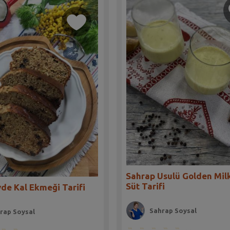
Sahrap Usulü Golden Milk
Süt Tarifi
de Kal Ekmeği Tarifi
Sahrap Soysal
rap Soysal