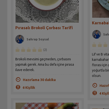
Karnabah
Pırasalı Brokoli Çorbası Tarifi
Sah
Sahrap Soysal
(2)
Lif ve B vi
Brokoli mevsimi geçmeden, çorbasını
karnabaharı
yapmak gerek. Ama bu defa içine pırasa
florası için
ilave ederek.
yoğurtla bi
olsun.
Hazırlama 30 dakika
Hazır
6 Kişilik
4 Kişil