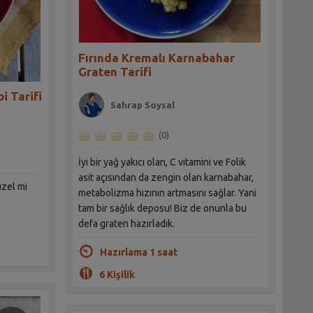
Fırında Kremalı Karnabahar
Graten Tarifi
i Tarifi
Sahrap Soysal
(0)
İyi bir yağ yakıcı olan, C vitamini ve Folik
asit açısından da zengin olan karnabahar,
güzel mi
metabolizma hızının artmasını sağlar. Yani
tam bir sağlık deposu! Biz de onunla bu
defa graten hazırladık.
Hazırlama 1 saat
6 Kişilik