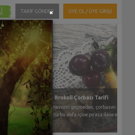
ĞI
Close
TARİF GÖNDER
ÜYE OL / ÜYE GİRİŞİ
×
Muzlu Tahinli Pekmezli Kurabiye Tarifi
Soysal
Şekersiz, yağsız, tam da çayın yanına eşlikçi o
(0)
bir tarifim var. Valla ben yemelere doyamadım
Bakalım siz beğenecek misiniz?
 45 dakika