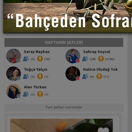
HAFTANIN ŞEFLERİ
Seray Baykan
Sahrap Soysal
(3)
(19)
(28)
(3183)
Tuğçe Yalçın
Hatice Uludağ Tok
(3)
(1)
(4)
(11)
Alev Türken
(2)
(1)
Tüm Şefleri Görüntüle