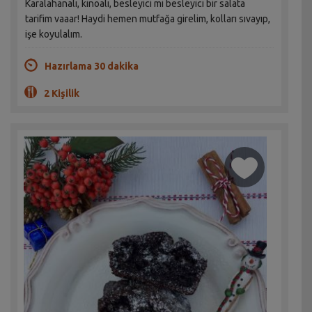
Karalahanalı, kinoalı, besleyici mi besleyici bir salata
tarifim vaaar! Haydi hemen mutfağa girelim, kolları sıvayıp,
işe koyulalım.
Hazırlama 30 dakika
2 Kişilik