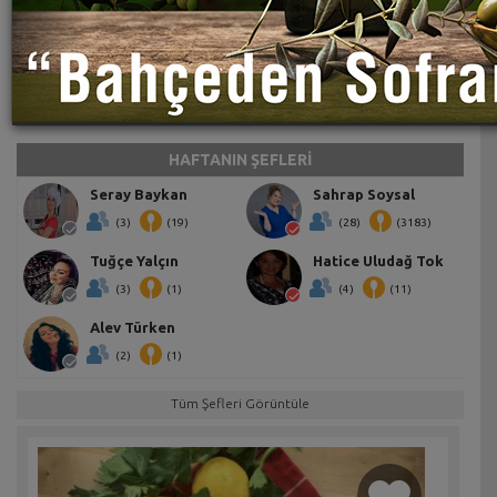
HAFTANIN ŞEFLERİ
Seray Baykan
Sahrap Soysal
(3)
(19)
(28)
(3183)
Tuğçe Yalçın
Hatice Uludağ Tok
(3)
(1)
(4)
(11)
Alev Türken
(2)
(1)
Tüm Şefleri Görüntüle