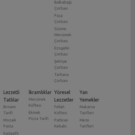
Balkabağı
Çorbası
Paça
Çorbası
Süzme
Mercimek
Çorbası
Ezogelin
Çorbası
Şehriye
Çorbası
Tarhana
Çorbası
Lezzetli
İkramlıklar
Yöresel
Yan
Tatlılar
Mercimek
Lezzetler
Yemekler
Köftesi
Browni
Fellah
Makarna
Ekmek
Tarifi
Köftesi
Tarifleri
Pizza Tarifi
Mozaik
Patlıcan
Meze
Pasta
Kebabı
Tarifleri
Kadayıflı