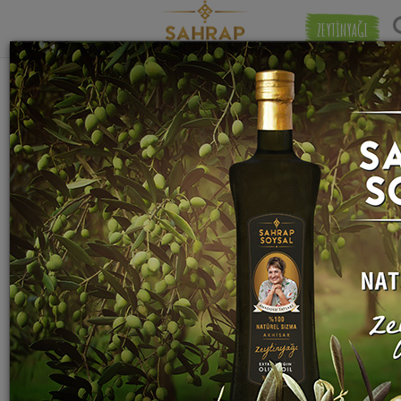
ZEYTİNYAĞI
"
pudra şekeri
" etiketiyle eşleşen (128)
Eşleşmeye 
tarif bulundu.