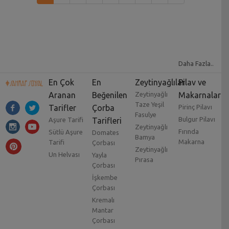
Daha Fazla..
En Çok
En
Zeytinyağlılar
Pilav ve
Aranan
Beğenilen
Zeytinyağlı
Makarnalar
Taze Yeşil
Tarifler
Çorba
Pirinç Pilavı
Fasulye
Bulgur Pilavı
Aşure Tarifi
Tarifleri
Zeytinyağlı
Fırında
Sütlü Aşure
Domates
Bamya
Makarna
Tarifi
Çorbası
Zeytinyağlı
Un Helvası
Yayla
Pırasa
Çorbası
İşkembe
Çorbası
Kremalı
Mantar
Çorbası