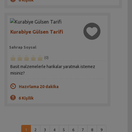
Kurabiye Gülsen Tarifi
Sahrap Soysal
(0)
Basit malzemelerle harikalar yaratmak istemez
misiniz?
Hazırlama 20 dakika
6 Kişilik
1
2
3
4
5
6
7
8
9