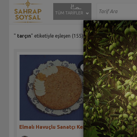
TÜM TARİFLER
"
tarçın
" etiketiyle eşleşen (155) tarif bulundu.
Elmalı Havuçlu Sanatçı Keki