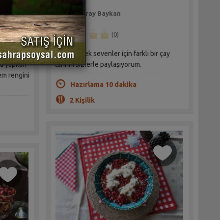
Seray Baykan
(0)
Sıcak içecek sevenler için farklı bir çay
el
tarifini sizlerle paylaşıyorum.
a yapılan
em rengini
Hazırlama 10 dakika
2 Kişilik