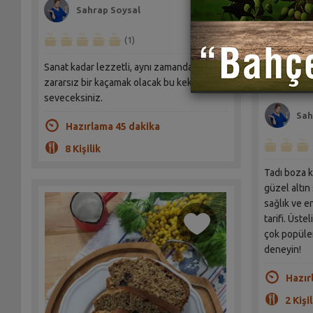
Sahrap Soysal
(1)
Sanat kadar lezzetli, aynı zamanda
Sahrap U
Süt Tarif
zararsız bir kaçamak olacak bu keki
seveceksiniz.
Sah
Hazırlama 45 dakika
8 Kişilik
Tadı boza k
güzel altın 
sağlık ve e
tarifi. Üst
çok popüle
deneyin!
Hazır
2 Kişil