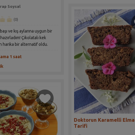
rap Soysal
(0)
başı ve kış aylarına uygun bir
 hazırladım! Çikolatalı kek
n harika bir alternatif oldu.
lama 1 saat
ik
Doktorun Karamelli Elma
Tarifi