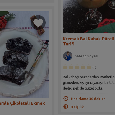
Kremalı Bal Kabak Püreli 
Tarifi
Sahrap Soysal
(0)
Bal kabağı pazarlardan, marketl
gitmeden, kış ayına yaraşır bir tat
dedik. pek de güzel oldu.
Hazırlama 30 dakika
mla Çikolatalı Ekmek
8 Kişilik