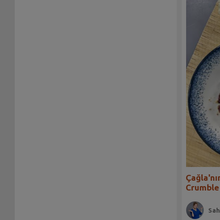
Çağla'nı
Crumble 
Sah