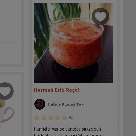
Hurmalı Erik Reçeli
Hatice Uludağ Tok
(0)
Hurmalar yaş ise güneşte birkaç gün
bekletilerek tatlanması/olgunlaşması