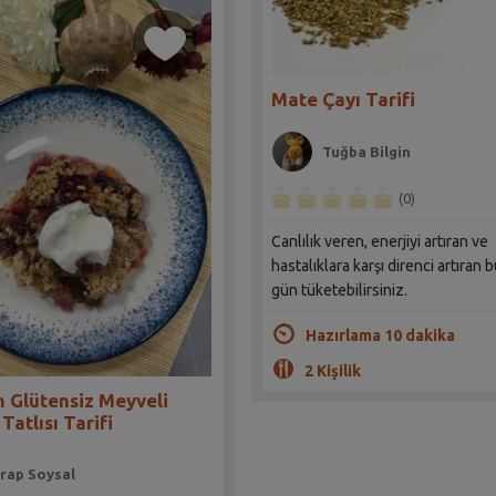
Mate Çayı Tarifi
Tuğba Bilgin
(0)
Canlılık veren, enerjiyi artıran ve
hastalıklara karşı direnci artıran 
gün tüketebilirsiniz.
Hazırlama 10 dakika
2 Kişilik
n Glütensiz Meyveli
Tatlısı Tarifi
rap Soysal