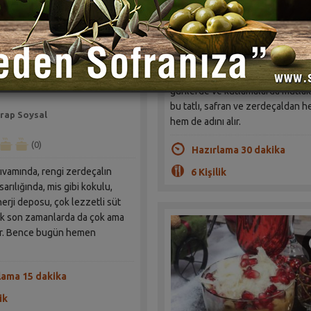
Sahrap Soysal
(0)
Osmanlı saray mutfağının özel
sulü Golden Milk-Altın
reçetelerinden biridir Zerde . Öz
i
günlerde ve kutlamalarda mutlak
bu tatlı, safran ve zerdeçaldan h
rap Soysal
hem de adını alır.
(0)
Hazırlama 30 dakika
ıvamında, rengi zerdeçalın
6 Kişilik
sarılığında, mis gibi kokulu,
nerji deposu, çok lezzetli süt
elik son zamanlarda da çok ama
r. Bence bugün hemen
lama 15 dakika
ik