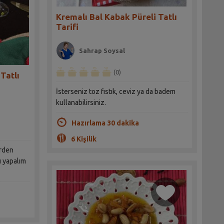
Kremalı Bal Kabak Püreli Tatlı
Tarifi
Sahrap Soysal
(0)
Tatlı
İsterseniz toz fıstık, ceviz ya da badem
kullanabilirsiniz.
Hazırlama 30 dakika
6 Kişilik
erden
lı yapalım