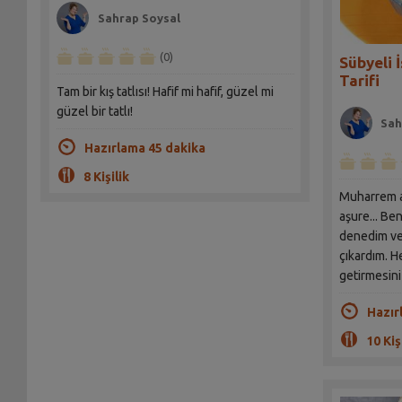
Sahrap Soysal
(0)
Sübyeli 
Tarifi
Tam bir kış tatlısı! Hafif mi hafif, güzel mi
güzel bir tatlı!
Sah
Hazırlama 45 dakika
8 Kişilik
Muharrem a
aşure... Be
denedim ve 
çıkardım. 
getirmesini
Hazır
10 Kiş