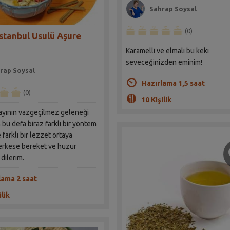
Sahrap Soysal
(0)
İstanbul Usulü Aşure
Karamelli ve elmalı bu keki
seveceğinizden eminim!
rap Soysal
Hazırlama 1,5 saat
(0)
10 Kişilik
yının vazgeçilmez geleneği
n bu defa biraz farklı bir yöntem
farklı bir lezzet ortaya
Herkese bereket ve huzur
 dilerim.
lama 2 saat
ilik