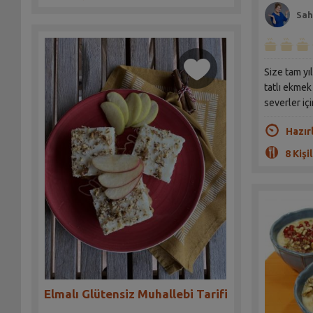
Sah
Size tam yıl
tatlı ekmek
severler içi
Hazır
8 Kişil
Elmalı Glütensiz Muhallebi Tarifi