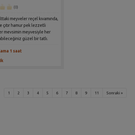
(0)
alttaki meyveler reçel kıvamında,
e çıtır hamur pek lezzetli
Her mevsimin meyvesiyle her
ileceğiniz güzel bir tatlı.
lama 1 saat
ik
1
2
3
4
5
6
7
8
9
11
Sonraki »