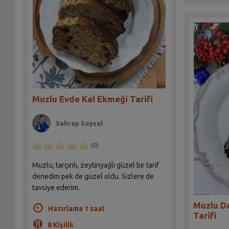
Muzlu Evde Kal Ekmeği Tarifi
Sahrap Soysal
(0)
Muzlu, tarçınlı, zeytinyağlı güzel bir tarif
denedim pek de güzel oldu. Sizlere de
tavsiye ederim.
Muzlu Da
Hazırlama 1 saat
Tarifi
8 Kişilik