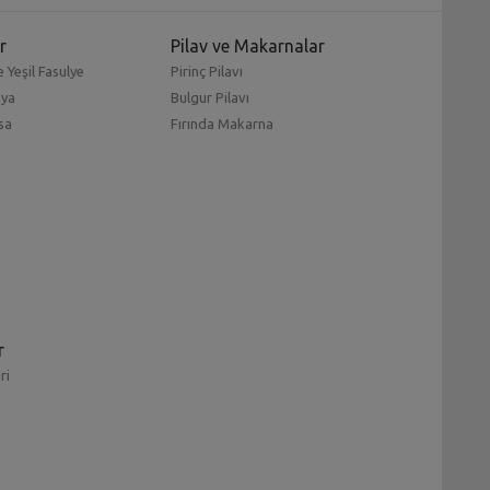
r
Pilav ve Makarnalar
 Yeşil Fasulye
Pirinç Pilavı
mya
Bulgur Pilavı
sa
Fırında Makarna
r
ri