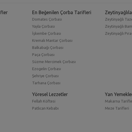
fler
En Beğenilen Çorba Tarifleri
Zeytinyağlıla
Domates Çorbası
Zeytinyağlı Taze
Yayla Çorbası
Zeytinyağlı Ba
İşkembe Çorbası
Zeytinyağlı Pıra
Kremalı Mantar Çorbası
Balkabağı Çorbası
Paça Çorbası
Süzme Mercimek Çorbası
Ezogelin Çorbası
Şehriye Çorbası
Tarhana Çorbası
Yöresel Lezzetler
Yan Yemekle
Fellah Köftesi
Makarna Tarifle
Patlıcan Kebabı
Meze Tarifleri