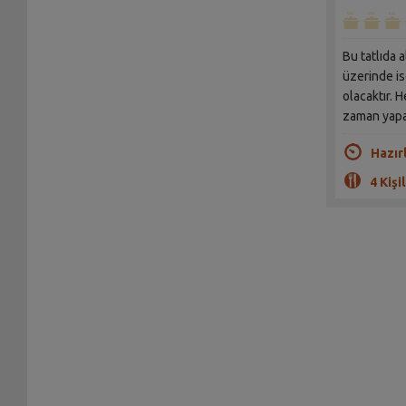
Bu tatlıda 
üzerinde is
olacaktır. 
zaman yapab
Hazır
4 Kişil