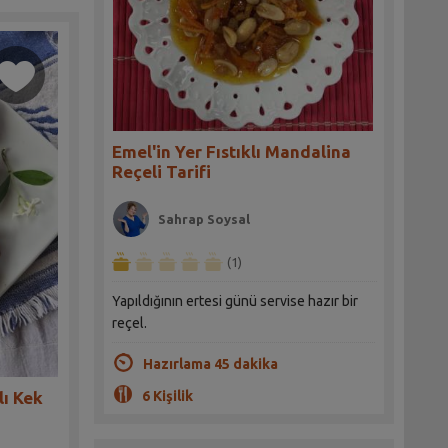
Emel'in Yer Fıstıklı Mandalina
Reçeli Tarifi
Sahrap Soysal
(1)
Yapıldığının ertesi günü servise hazır bir
reçel.
Hazırlama 45 dakika
6 Kişilik
lı Kek