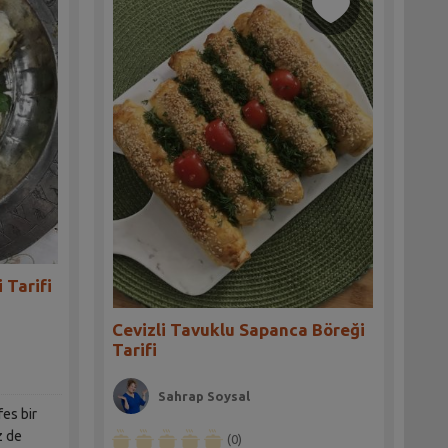
 Tarifi
Cevizli Tavuklu Sapanca Böreği
Tarifi
Sahrap Soysal
fes bir
z de
(0)