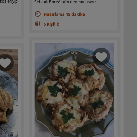
ızda eriyip
Selanik Böreğini'ni denemelisiniz.
Hazırlama 45 dakika
6 Kişilik