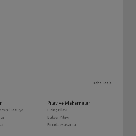
k olarak yapabilirsiniz. Birbirinden şık sofraların
Daha Fazla..
seçeneklerden biri haline geliyor.
ile her zaman nokta atışta bulunacağınız ikramlar
r
Pilav ve Makarnalar
rsiniz.
Börek yapılışı
ve resimli tariflerle her zaman
 Yeşil Fasulye
Pirinç Pilavı
mya
Bulgur Pilavı
sa
Fırında Makarna
muru
açabilirsiniz.
Boşnak böreği
ni ya da çiğ böreği