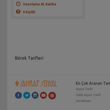
Hazırlama 45 dakika
6 Kişilik
Börek Tarifleri
Çay saatlerinin ve günlerin vazgeçilmez lezzetleri
demirbaşlarından biri olan
börekler
, el açması ya da 
En beğenilen börek tarifleri
ile her zaman lezzetl
En Çok Aranan Tari
yapabilirsiniz.
En kolay börek tarifleri
ile memnun kal
Aşure Tarifi
beğeni kazanan paylaşımlar yapabileceğiniz sofralarını
Sütlü Aşure Tarifi
Un Helvası
En beğenilen Sahrap Soysal tarifleri ve en çok tercih 
deneyebileceğiniz tariflerimizle keyifli zamanlar geçireb