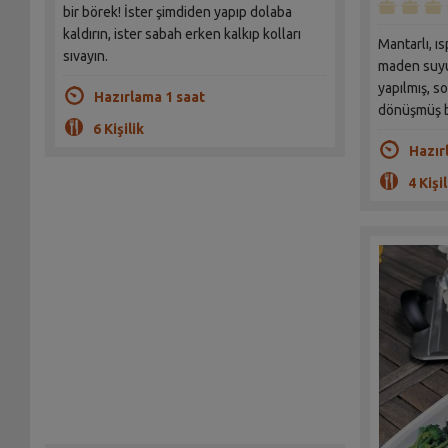
bir börek! İster şimdiden yapıp dolaba
kaldırın, ister sabah erken kalkıp kolları
Mantarlı, ı
sıvayın.
maden suyuy
yapılmış, so
Hazırlama 1 saat
dönüşmüş bö
6 Kişilik
Hazır
4 Kişil