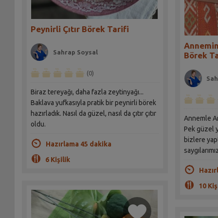
Peynirli Çıtır Börek Tarifi
Annemin 
Sahrap Soysal
Börek Ta
(0)
Sah
Biraz tereyağı, daha fazla zeytinyağı...
Baklava yufkasıyla pratik bir peynirli börek
hazırladık. Nasıl da güzel, nasıl da çıtır çıtır
Annemle An
oldu.
Pek güzel 
bizlere yap
Hazırlama 45 dakika
saygılarımız
6 Kişilik
Hazır
10 Kiş