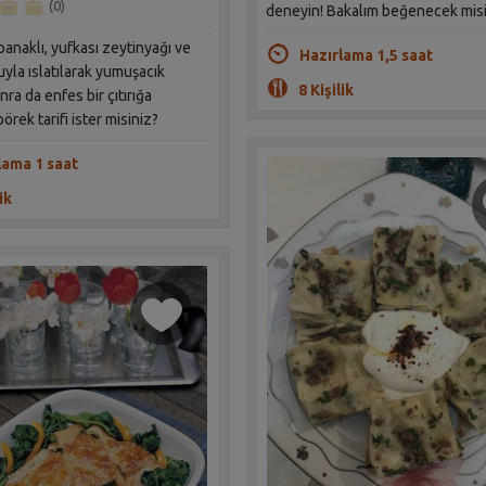
(0)
deneyin! Bakalım beğenecek misi
spanaklı, yufkası zeytinyağı ve
Hazırlama 1,5 saat
la ıslatılarak yumuşacık
8 Kişilik
nra da enfes bir çıtırığa
rek tarifi ister misiniz?
lama 1 saat
ik