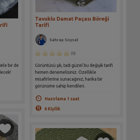
Tavuklu Damat Paçası Böreği
rifi
Tarifi
Sahrap Soysal
(0)
Hele bir de
Görüntüsü şık, tadı güzel bu değişik tarifi
decek!
hemen denemelisiniz. Özellikle
misafirlerine sunacağınız, harika bir
görünüme sahip kendileri.
Hazırlama 1 saat
6 Kişilik