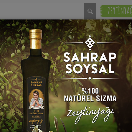
ZEYTİNYA
Yufkadan
Açma Börek
Börek
Tarifleri
Tarifleri