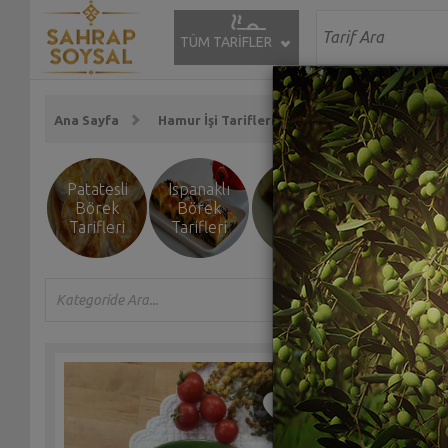
TÜM TARİFLER
Ana Sayfa
Hamur İşi Tarifleri
Börek Tarifleri
Patatesli
Ispanaklı
Peynirli
Kıymalı
Börek
Börek
Börek
Börek
Tarifleri
Tarifleri
Tarifleri
Tarifleri