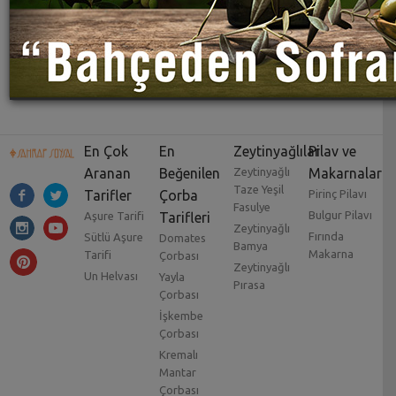
En Çok
En
Zeytinyağlılar
Pilav ve
Aranan
Beğenilen
Zeytinyağlı
Makarnalar
Taze Yeşil
Tarifler
Çorba
Pirinç Pilavı
Fasulye
Bulgur Pilavı
Aşure Tarifi
Tarifleri
Zeytinyağlı
Fırında
Sütlü Aşure
Domates
Bamya
Makarna
Tarifi
Çorbası
Zeytinyağlı
Un Helvası
Yayla
Pırasa
Çorbası
İşkembe
Çorbası
Kremalı
Mantar
Çorbası