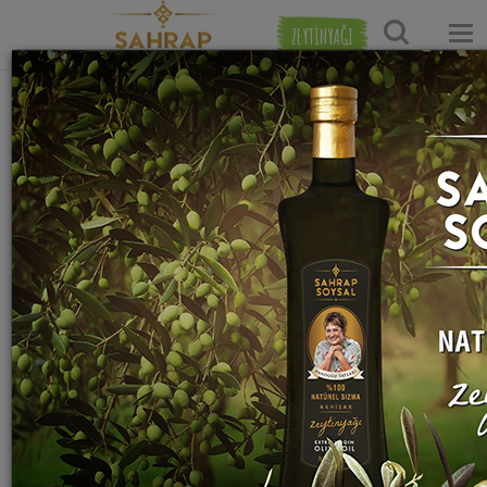
ZEYTİNYAĞI
İletişim
Adınız Soyadınız :
E Posta Adresiniz :
Mesajınız :