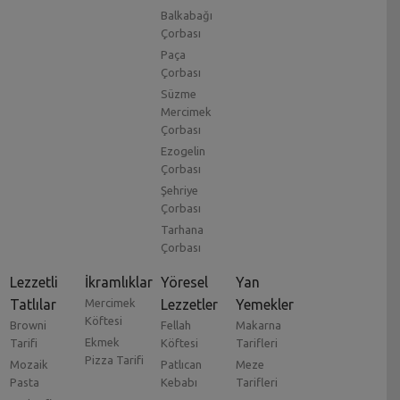
Balkabağı
Çorbası
Paça
Çorbası
Süzme
Mercimek
Çorbası
Ezogelin
Çorbası
Şehriye
Çorbası
Tarhana
Çorbası
Lezzetli
İkramlıklar
Yöresel
Yan
Tatlılar
Mercimek
Lezzetler
Yemekler
Köftesi
Browni
Fellah
Makarna
Ekmek
Tarifi
Köftesi
Tarifleri
Pizza Tarifi
Mozaik
Patlıcan
Meze
Pasta
Kebabı
Tarifleri