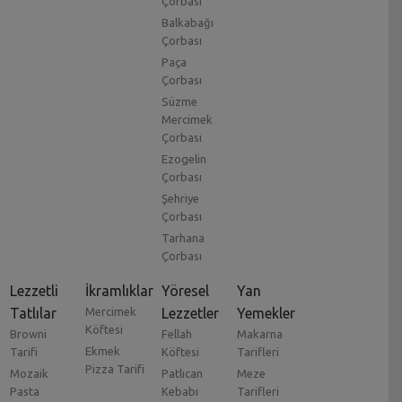
Çorbası
Balkabağı
Çorbası
Paça
Çorbası
Süzme
Mercimek
Çorbası
Ezogelin
Çorbası
Şehriye
Çorbası
Tarhana
Çorbası
Lezzetli
İkramlıklar
Yöresel
Yan
Tatlılar
Mercimek
Lezzetler
Yemekler
Köftesi
Browni
Fellah
Makarna
Ekmek
Tarifi
Köftesi
Tarifleri
Pizza Tarifi
Mozaik
Patlıcan
Meze
Pasta
Kebabı
Tarifleri