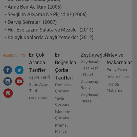
• Anne Ben Acıktım (2005)
• Sevgilim Akşama Ne Pişirdin? (2006)
• Derviş Sofraları (2007)
• Her Eve Lazım Salata ve Mezeler (2011)
• Kalaylı Kaplarda Alaylı Yemekler (2012)
En Çok
En
Zeytinyağlılar
Pilav ve
Aranan
Beğenilen
Zeytinyağlı
Makarnalar
Taze Yeşil
Tarifler
Çorba
Pirinç Pilavı
Fasulye
Bulgur Pilavı
Aşure Tarifi
Tarifleri
Zeytinyağlı
Fırında
Sütlü Aşure
Domates
Bamya
Makarna
Tarifi
Çorbası
Zeytinyağlı
Un Helvası
Yayla
Pırasa
Çorbası
İşkembe
Çorbası
Kremalı
Mantar