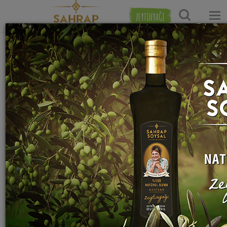
ZEYTİNYAĞI
Hakkımızda
10/11/1959
Gümüşhane
doğumlu
olan Sahrap
Soysal,
ODTÜ
Kimya
Bölümü’nü
bitirdikten
sonra uzun
yıllar çeşitli
sektörlerde