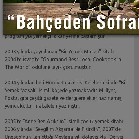
yönetici
olarak çalışmıştır.
2000 yılında Kanal D’de yayınlanan “Mutfakta Keyif”
programıyla yemekçilik kariyerine başlamıştır.
2003 yılında yayınlanan “Bir Yemek Masalı” kitabı
2004’te İsveç’te “Gourmand Best Local Cookbook in
The World” ödülüne layık görülmüştür.
2004 yılından beri Hürriyet gazetesi Kelebek ekinde “Bir
Yemek Masalı” isimli köşede yazmaktadır. Milliyet,
Posta, gibi çeşitli gazete ve dergilere ekler hazırlamış,
yemek kültür makaleleri yazmıştır.
2005’te “Anne Ben Acıktım” isimli çocuk yemek kitabı,
2006 yılında “Sevgilim Akşama Ne Pişirdin”, 2007’de
Unesco’nun ilan ettiği Mevlana yılı dolayısıyla “Derviş